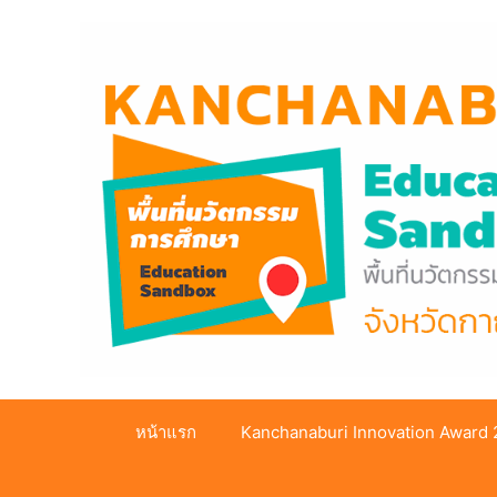
Skip
to
content
หน้าแรก
Kanchanaburi Innovation Award