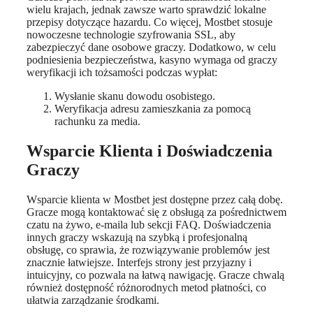
wielu krajach, jednak zawsze warto sprawdzić lokalne
przepisy dotyczące hazardu. Co więcej, Mostbet stosuje
nowoczesne technologie szyfrowania SSL, aby
zabezpieczyć dane osobowe graczy. Dodatkowo, w celu
podniesienia bezpieczeństwa, kasyno wymaga od graczy
weryfikacji ich tożsamości podczas wypłat:
Wysłanie skanu dowodu osobistego.
Weryfikacja adresu zamieszkania za pomocą
rachunku za media.
Wsparcie Klienta i Doświadczenia
Graczy
Wsparcie klienta w Mostbet jest dostępne przez całą dobę.
Gracze mogą kontaktować się z obsługą za pośrednictwem
czatu na żywo, e-maila lub sekcji FAQ. Doświadczenia
innych graczy wskazują na szybką i profesjonalną
obsługę, co sprawia, że rozwiązywanie problemów jest
znacznie łatwiejsze. Interfejs strony jest przyjazny i
intuicyjny, co pozwala na łatwą nawigację. Gracze chwalą
również dostępność różnorodnych metod płatności, co
ułatwia zarządzanie środkami.