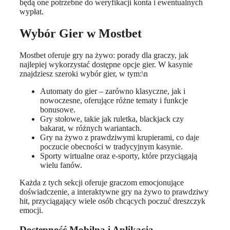
będą one potrzebne do weryfikacji konta i ewentualnych
wypłat.
Wybór Gier w Mostbet
Mostbet oferuje gry na żywo: porady dla graczy, jak
najlepiej wykorzystać dostępne opcje gier. W kasynie
znajdziesz szeroki wybór gier, w tym:\n
Automaty do gier – zarówno klasyczne, jak i
nowoczesne, oferujące różne tematy i funkcje
bonusowe.
Gry stołowe, takie jak ruletka, blackjack czy
bakarat, w różnych wariantach.
Gry na żywo z prawdziwymi krupierami, co daje
poczucie obecności w tradycyjnym kasynie.
Sporty wirtualne oraz e-sporty, które przyciągają
wielu fanów.
Każda z tych sekcji oferuje graczom emocjonujące
doświadczenie, a interaktywne gry na żywo to prawdziwy
hit, przyciągający wiele osób chcących poczuć dreszczyk
emocji.
Dostępność Mobilna i Aplikacja