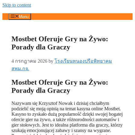
Skip to content
Menu
Mostbet Oferuje Gry na Żywo:
Porady dla Graczy
4 กรกฎาคม 2026
by
โรงเรียนหนองปรือพิทยาคม
สพม.กจ.
Mostbet Oferuje Gry na Żywo:
Porady dla Graczy
Nazywam się Krzysztof Nowak i dzisiaj chciałbym
podzielić się moją opinią na temat kasyna online Mostbet.
Kasyno to zyskało dużą popularność dzięki swojej bogatej
ofercie gier na żywo, a także różnorodności automatów i
gier stołowych. Jest to idealna platforma dla graczy, którzy
szukają emocjonującej zabawy i szansy na wygrane.