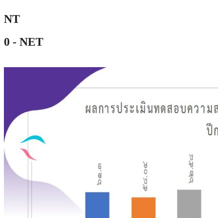
N
T
0 - NET