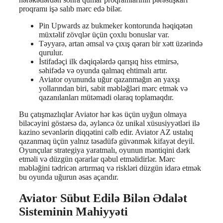
proqramı işə salıb mərc edə bilər.
Pin Upwards az bukmeker kontorunda həqiqətən
müxtəlif zövqlər üçün çoxlu bonuslar var.
Təyyarə, artan əmsal və çıxış qərarı bir xətt üzərində
qurulur.
İstifadəçi ilk dəqiqələrdə qarışıq hiss etmirsə,
səhifədə və oyunda qalmaq ehtimalı artır.
Aviator oyununda uğur qazanmağın ən yaxşı
yollarından biri, sabit məbləğləri mərc etmək və
qazanılanları mütəmadi olaraq toplamaqdır.
Bu çatışmazlıqlar Aviator hər kəs üçün uyğun olmaya
biləcəyini göstərsə də, əyləncə öz unikal xüsusiyyətləri ilə
kazino sevənlərin diqqətini cəlb edir. Aviator AZ ustalıq
qazanmaq üçün yalnız təsadüfə güvənmək kifayət deyil.
Oyunçular strategiya yaratmalı, oyunun məntiqini dərk
etməli və düzgün qərarlar qəbul etməlidirlər. Mərc
məbləğini tədricən artırmaq və riskləri düzgün idarə etmək
bu oyunda uğurun əsas açarıdır.
Aviator Sübut Edilə Bilən Ədalət
Sisteminin Mahiyyəti