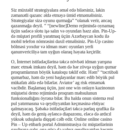
Siz müxtəlif strategiyalara əməl edə bilərsiniz, lakin
zəmanətli qazanc əldə etməyə ümid etməməlisiniz.
Strategiyalar sizə oyunu qurmağa” “olanak verir, ancaq
qazanmağa deyil. ” “[newline]Demo rejimində oynamaq
üçün sadəcə slotu işə salın və oyundan həzz alın. Pin-Up-
də müştəri profili yaratmaq üçün Azərbaycan kodu ilə
mobil telefon nömrəsini daxil etməlisiniz. Pin-Up casino
bölməsi yoxdur və idman mərc oyunları yerli
qanunvericiliyə tam uyğun olaraq həyata keçirilir.
O, İnternet istifadəçilərinə təkcə növbəti idman yarışına
mərc etmək imkanı deyil, həm də hər zövqə uyğun qumar
proqramlarının böyük kataloqu təklif edir. Həm” “təcrübəli
qumarbaz, həm də yeni başlayanlar mərc edib böyük pul
mükafatı əldə edə bilərlər. Aviator’ ag risk etməmək
vacibdir. Başlamaq üçün, just one win onlayn kazinonun
müştərisi demo rejimində proqram məhsulunun
funksionallığını öyrənə bilər. Bu halda onun sistemə real
pul yatırmasına və qeydiyyatdan keçməsinə ehtiyac
qalmayacaq. Şəbəkə istifadəçiləri təkcə parlaq qrafika ilə
deyil, həm də geniş əyləncə diapazonu, eləcə də ardıcıl
yüksək uduşlarla diqqəti cəlb edir. Online online casino
Pin – Up etibarlı portal Administrasiya öz müştərilərinin
qayğısına qalır, ona görə də yalnız qeydiyyatdan keçmiş