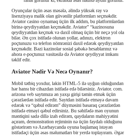
rahat görünür ki, ekranda əsas hadisə aydın görünür.
Oyunçular üçün əsas məsələ, əlində yüksək rəy və
lisenziyaya malik olan güvənilir platformları seçməkdir.
Aviator casino oynamaq üçün ilk addım, bu platformlardan
birinə qeydiyyatdan keçməkdir. Aviator” “kazinosuna
qeydiyyatdan keçmək və daxil olmaq üçün bir neçə yol ola
bilər. Ən çox istifadə olunan yollar, adınızı, elektron
poçtunuzu və telefon nömrənizi daxil edərək qeydiyyatdan
keçməkdir. Bəzi kazinolar sosial şəbəkə hesablarınız və
ahora e-poçtunuz vasitəsilə də Aviator qeydiyyat imkanı
təklif edir.
Aviator Nədir Və Necə Oynanır?
Mobil tətbiq yoxdur, lakin HTML-5 ilə uyğun olduğundan
hər hansı bir cihazdan istifadə edə bilərsiniz. Aviator. com.
arizona veb saytımıza ən yaxşı girişi təmin etmək üçün
çərəzlərdən istifadə edir. Saytdan istifadə etməyə davam
edərək və “qəbul edirəm” düyməsini basaraq çərəzlərdən
istifadə etməyi qəbul edirsiniz. Bu səhifədə mən oyunun
məntiqini sadə dillə izah edirəm, qaydaların mahiyyətini
açıram, demonstration rejiminin nə üçün faydalı olduğunu
göstərirəm və Azərbaycanda oyuna başlamaq istəyən
istifadəçi üçün əsas məlumatları bir yerdə toplayıram. Əgər