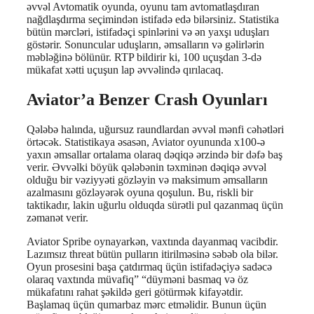
əvvəl Avtomatik oyunda, oyunu tam avtomatlaşdıran
nağdlaşdırma seçimindən istifadə edə bilərsiniz. Statistika
bütün mərcləri, istifadəçi spinlərini və ən yaxşı uduşları
göstərir. Sonuncular uduşların, əmsalların və gəlirlərin
məbləğinə bölünür. RTP bildirir ki, 100 uçuşdan 3-də
mükafat xətti uçuşun lap əvvəlində qırılacaq.
Aviator’a Benzer Crash Oyunları
Qələbə halında, uğursuz raundlardan əvvəl mənfi cəhətləri
örtəcək. Statistikaya əsasən, Aviator oyununda x100-ə
yaxın əmsallar ortalama olaraq dəqiqə ərzində bir dəfə baş
verir. Əvvəlki böyük qələbənin təxminən dəqiqə əvvəl
olduğu bir vəziyyəti gözləyin və maksimum əmsalların
azalmasını gözləyərək oyuna qoşulun. Bu, riskli bir
taktikadır, lakin uğurlu olduqda sürətli pul qazanmaq üçün
zəmanət verir.
Aviator Spribe oynayarkən, vaxtında dayanmaq vacibdir.
Lazımsız threat bütün pulların itirilməsinə səbəb ola bilər.
Oyun prosesini başa çatdırmaq üçün istifadəçiyə sadəcə
olaraq vaxtında müvafiq” “düyməni basmaq və öz
mükafatını rahat şəkildə geri götürmək kifayətdir.
Başlamaq üçün qumarbaz mərc etməlidir. Bunun üçün