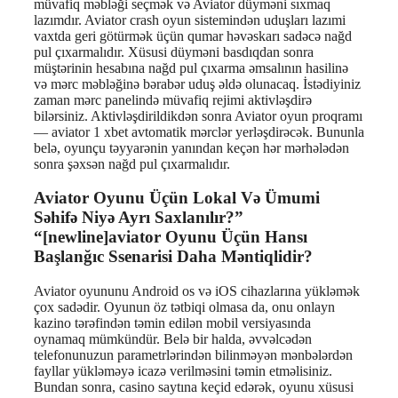
müvafiq məbləği seçmək və Aviator düyməni sıxmaq
lazımdır. Aviator crash oyun sistemindən uduşları lazımi
vaxtda geri götürmək üçün qumar həvəskarı sadəcə nağd
pul çıxarmalıdır. Xüsusi düyməni basdıqdan sonra
müştərinin hesabına nağd pul çıxarma əmsalının hasilinə
və mərc məbləğinə bərabər uduş əldə olunacaq. İstədiyiniz
zaman mərc panelində müvafiq rejimi aktivləşdirə
bilərsiniz. Aktivləşdirildikdən sonra Aviator oyun proqramı
— aviator 1 xbet avtomatik mərclər yerləşdirəcək. Bununla
belə, oyunçu təyyarənin yanından keçən hər mərhələdən
sonra şəxsən nağd pul çıxarmalıdır.
Aviator Oyunu Üçün Lokal Və Ümumi
Səhifə Niyə Ayrı Saxlanılır?”
“[newline]aviator Oyunu Üçün Hansı
Başlanğıc Ssenarisi Daha Məntiqlidir?
Aviator oyununu Android os və iOS cihazlarına yükləmək
çox sadədir. Oyunun öz tətbiqi olmasa da, onu onlayn
kazino tərəfindən təmin edilən mobil versiyasında
oynamaq mümkündür. Belə bir halda, əvvəlcədən
telefonunuzun parametrlərindən bilinməyən mənbələrdən
fayllar yükləməyə icazə verilməsini təmin etməlisiniz.
Bundan sonra, casino saytına keçid edərək, oyunu xüsusi