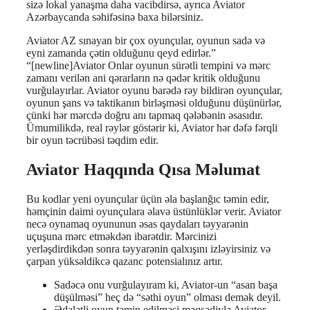
sizə lokal yanaşma daha vacibdirsə, ayrıca Aviator
Azərbaycanda səhifəsinə baxa bilərsiniz.
Aviator AZ sınayan bir çox oyunçular, oyunun sadə və
eyni zamanda çətin olduğunu qeyd edirlər.”
“[newline]Aviator Onlar oyunun sürətli tempini və mərc
zamanı verilən ani qərarların nə qədər kritik olduğunu
vurğulayırlar. Aviator oyunu barədə rəy bildirən oyunçular,
oyunun şans və taktikanın birləşməsi olduğunu düşünürlər,
çünki hər mərcdə doğru anı tapmaq qələbənin əsasıdır.
Ümumilikdə, real rəylər göstərir ki, Aviator hər dəfə fərqli
bir oyun təcrübəsi təqdim edir.
Aviator Haqqında Qısa Məlumat
Bu kodlar yeni oyunçular üçün əla başlanğıc təmin edir,
həmçinin daimi oyunçulara əlavə üstünlüklər verir. Aviator
necə oynamaq oyununun əsas qaydaları təyyarənin
uçuşuna mərc etməkdən ibarətdir. Mərcinizi
yerləşdirdikdən sonra təyyarənin qalxışını izləyirsiniz və
çarpan yüksəldikcə qazanc potensialınız artır.
Sadəcə onu vurğulayıram ki, Aviator-un “asan başa
düşülməsi” heç də “səthi oyun” olması demək deyil.
Ədalətli oyun təmin edilməsi məqsədiylə Aviator,