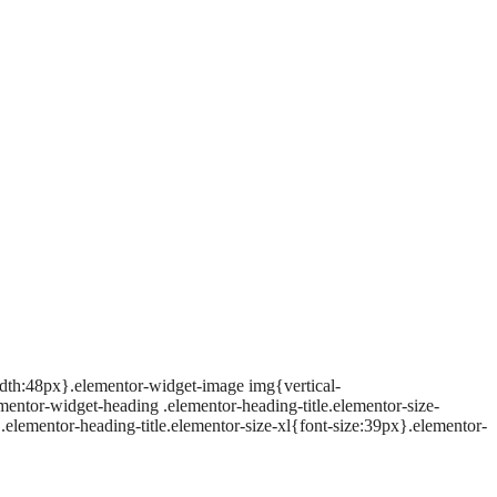
idth:48px}.elementor-widget-image img{vertical-
ementor-widget-heading .elementor-heading-title.elementor-size-
elementor-heading-title.elementor-size-xl{font-size:39px}.elementor-