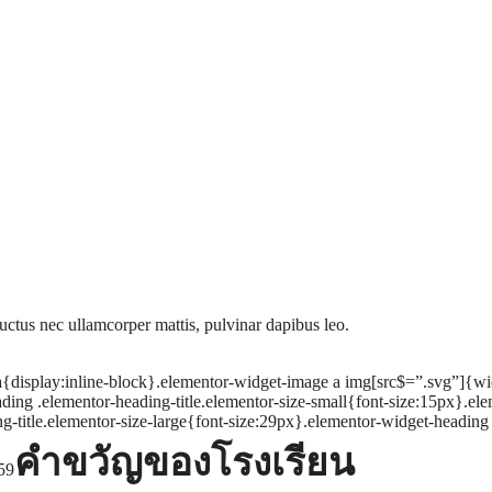
 luctus nec ullamcorper mattis, pulvinar dapibus leo.
a{display:inline-block}.elementor-widget-image a img[src$=”.svg”]{w
ading .elementor-heading-title.elementor-size-small{font-size:15px}.el
title.elementor-size-large{font-size:29px}.elementor-widget-heading .
คำขวัญของโรงเรียน
:59