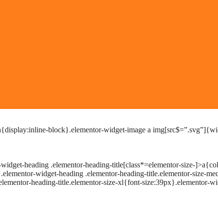
a{display:inline-block}.elementor-widget-image a img[src$=”.svg”]{w
widget-heading .elementor-heading-title[class*=elementor-size-]>a{color:
x}.elementor-widget-heading .elementor-heading-title.elementor-size-
elementor-heading-title.elementor-size-xl{font-size:39px}.elementor-wi