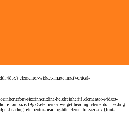
idth:48px}.elementor-widget-image img{vertical-
inherit;font-size:inherit;line-height:inherit}.elementor-widget-
medium{font-size:19px}.elementor-widget-heading .elementor-heading-
dget-heading .elementor-heading-title.elementor-size-xxl{font-