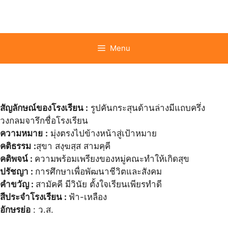
Skip
to
content
Menu
สัญลักษณ์ของโรงเรียน :
รูปคันกระสุนด้านล่างมีแถบครึ่ง
วงกลมจารึกชื่อโรงเรียน
ความหมาย
:
มุ่งตรงไปข้างหน้าสู่เป้าหมาย
คติธรรม
:
สุขา สงฺฆสฺส สามคฺคี
คติพจน์ :
ความพร้อมเพรียงของหมู่คณะทำให้เกิดสุข
ปรัชญา :
การศึกษาเพื่อพัฒนาชีวิตและสังคม
คำขวัญ :
สามัคคี มีวินัย ตั้งใจเรียนเพียรทำดี
สีประจำโรงเรียน :
ฟ้า-เหลือง
อักษรย่อ
: ว.ส.